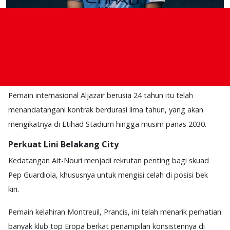
Manchester City
kembali memperkuat barisan pertahanan
mereka dengan sukses memboyong bek sayap berbakat,
Rayan Ait-Nouri
, dari
Wolverhampton Wanderers
, Senin
(9/6).
Pemain internasional Aljazair berusia 24 tahun itu telah
menandatangani kontrak berdurasi lima tahun, yang akan
mengikatnya di Etihad Stadium hingga musim panas 2030.
Perkuat Lini Belakang City
Kedatangan Ait-Nouri menjadi rekrutan penting bagi skuad
Pep Guardiola, khususnya untuk mengisi celah di posisi bek
kiri.
Pemain kelahiran Montreuil, Prancis, ini telah menarik perhatian
banyak klub top Eropa berkat penampilan konsistennya di