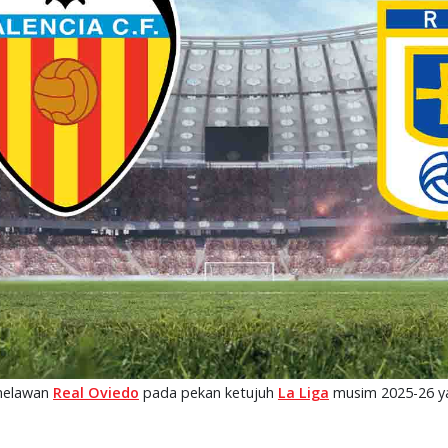
elawan
Real Oviedo
pada pekan ketujuh
La Liga
musim 2025-26 y