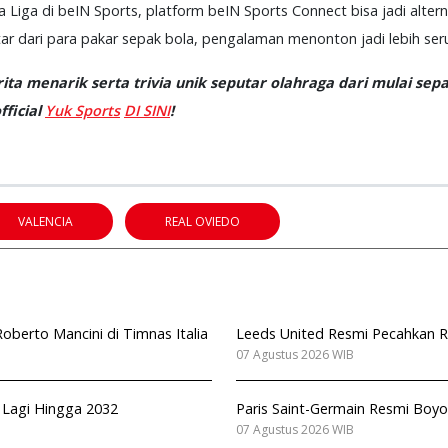
iga di beIN Sports, platform beIN Sports Connect bisa jadi alterna
tar dari para pakar sepak bola, pengalaman menonton jadi lebih ser
ta menarik serta trivia unik seputar olahraga dari mulai sepa
ficial
Yuk Sports
DI SINI
!
VALENCIA
REAL OVIEDO
berto Mancini di Timnas Italia
Leeds United Resmi Pecahkan Re
07 Agustus 2026 WIB
n Lagi Hingga 2032
Paris Saint-Germain Resmi Boyo
07 Agustus 2026 WIB