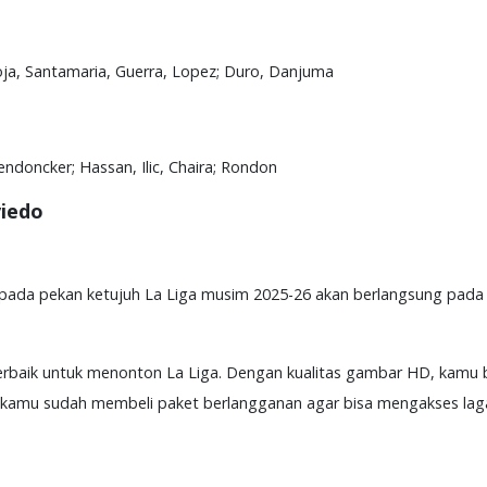
ioja, Santamaria, Guerra, Lopez; Duro, Danjuma
endoncker; Hassan, Ilic, Chaira; Rondon
viedo
pada pekan ketujuh La Liga musim 2025-26 akan berlangsung pada S
 terbaik untuk menonton La Liga. Dengan kualitas gambar HD, kamu 
 kamu sudah membeli paket berlangganan agar bisa mengakses laga 