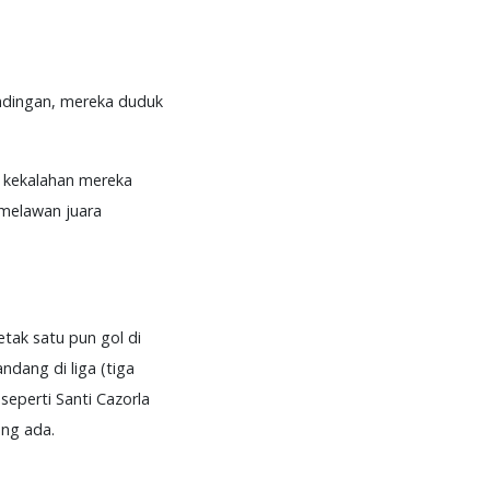
andingan, mereka duduk
a kekalahan mereka
 melawan juara
tak satu pun gol di
dang di liga (tiga
eperti Santi Cazorla
ang ada.