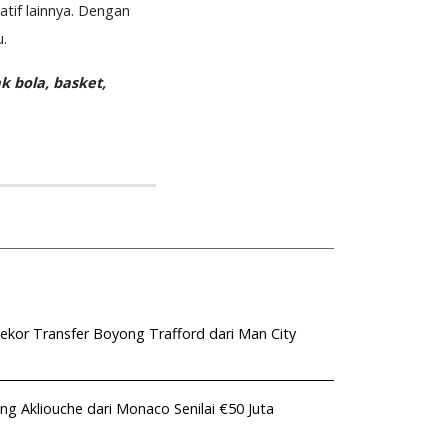
tif lainnya. Dengan
u.
k bola, basket,
kor Transfer Boyong Trafford dari Man City
ng Akliouche dari Monaco Senilai €50 Juta