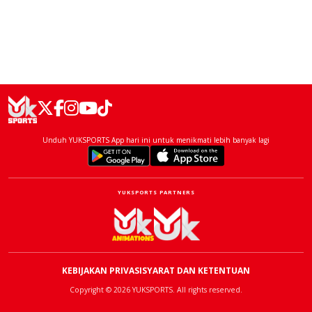
Unduh YUKSPORTS App hari ini untuk menikmati lebih banyak lagi
YUKSPORTS PARTNERS
KEBIJAKAN PRIVASI
SYARAT DAN KETENTUAN
Copyright © 2026 YUKSPORTS. All rights reserved.