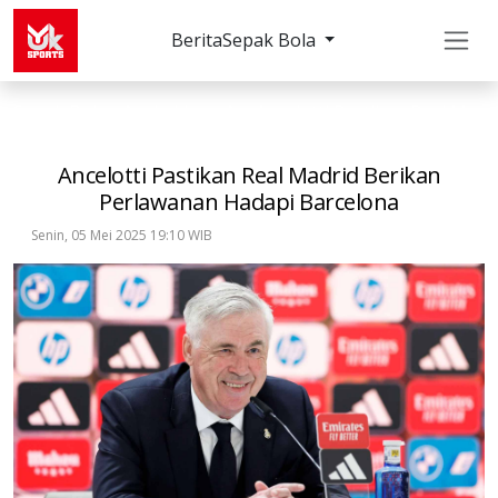
Berita
Sepak Bola
Sepak Bola
LaLiga
Ancelotti Pastikan Real Mad
Ancelotti Pastikan Real Madrid Berikan
Perlawanan Hadapi Barcelona
Senin, 05 Mei 2025 19:10 WIB