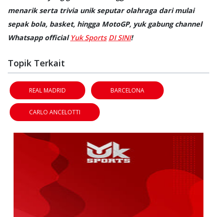
menarik serta trivia unik seputar olahraga dari mulai
sepak bola, basket, hingga MotoGP, yuk gabung channel
Whatsapp official
Yuk Sports
DI SINI
!
Topik Terkait
REAL MADRID
BARCELONA
CARLO ANCELOTTI