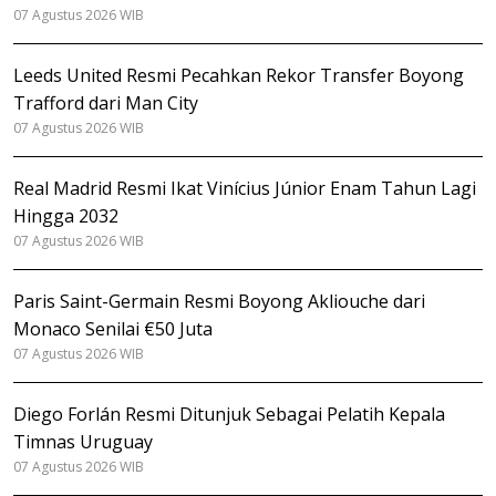
07 Agustus 2026 WIB
Leeds United Resmi Pecahkan Rekor Transfer Boyong
Trafford dari Man City
07 Agustus 2026 WIB
Real Madrid Resmi Ikat Vinícius Júnior Enam Tahun Lagi
Hingga 2032
07 Agustus 2026 WIB
Paris Saint-Germain Resmi Boyong Akliouche dari
Monaco Senilai €50 Juta
07 Agustus 2026 WIB
Diego Forlán Resmi Ditunjuk Sebagai Pelatih Kepala
Timnas Uruguay
07 Agustus 2026 WIB