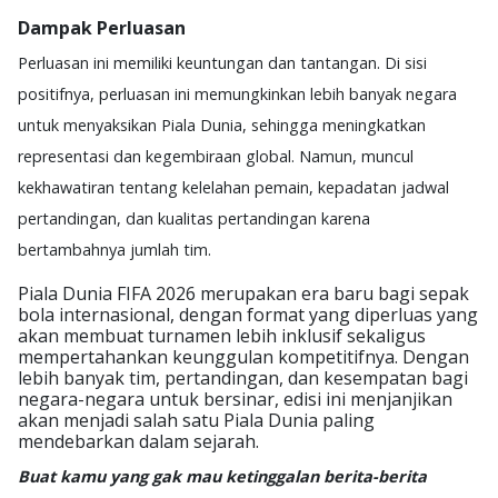
Dampak Perluasan
Perluasan ini memiliki keuntungan dan tantangan. Di sisi
positifnya, perluasan ini memungkinkan lebih banyak negara
untuk menyaksikan Piala Dunia, sehingga meningkatkan
representasi dan kegembiraan global. Namun, muncul
kekhawatiran tentang kelelahan pemain, kepadatan jadwal
pertandingan, dan kualitas pertandingan karena
bertambahnya jumlah tim.
Piala Dunia FIFA 2026 merupakan era baru bagi sepak
bola internasional, dengan format yang diperluas yang
akan membuat turnamen lebih inklusif sekaligus
mempertahankan keunggulan kompetitifnya. Dengan
lebih banyak tim, pertandingan, dan kesempatan bagi
negara-negara untuk bersinar, edisi ini menjanjikan
akan menjadi salah satu Piala Dunia paling
mendebarkan dalam sejarah.
Buat kamu yang gak mau ketinggalan berita-berita