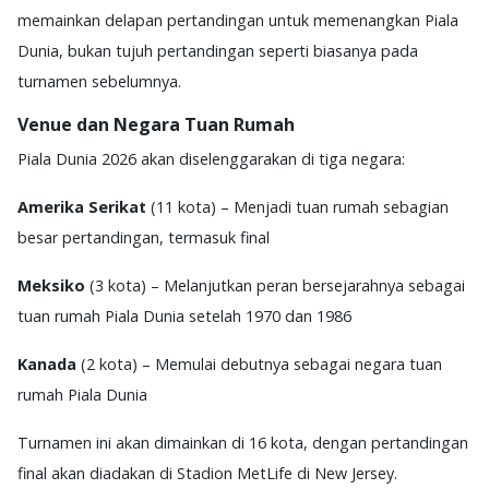
memainkan delapan pertandingan untuk memenangkan Piala
Dunia, bukan tujuh pertandingan seperti biasanya pada
turnamen sebelumnya.
Venue dan Negara Tuan Rumah
Piala Dunia 2026 akan diselenggarakan di tiga negara:
Amerika Serikat
(11 kota) – Menjadi tuan rumah sebagian
besar pertandingan, termasuk final
Meksiko
(3 kota) – Melanjutkan peran bersejarahnya sebagai
tuan rumah Piala Dunia setelah 1970 dan 1986
Kanada
(2 kota) – Memulai debutnya sebagai negara tuan
rumah Piala Dunia
Turnamen ini akan dimainkan di 16 kota, dengan pertandingan
final akan diadakan di Stadion MetLife di New Jersey.