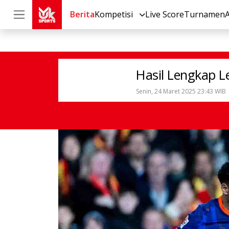
Berita
Kompetisi
Live Score
Turnamen
Sepak Bola
Internasional
Hasil L
Hasil Lengkap L
Senin, 24 Maret 2025 23:43 WIB