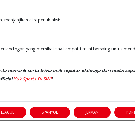
n, menjanjikan aksi penuh aksi:
ertandingan yang memikat saat empat tim ini bersaing untuk mend
ta menarik serta trivia unik seputar olahraga dari mulai sepa
ficial
Yuk Sports
DI SINI
!
 LEAGUE
SPANYOL
JERMAN
POR