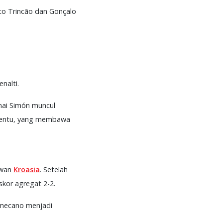
co Trincão dan Gonçalo
enalti.
Unai Simón muncul
enentu, yang membawa
awan
Kroasia
. Setelah
kor agregat 2-2.
amecano menjadi