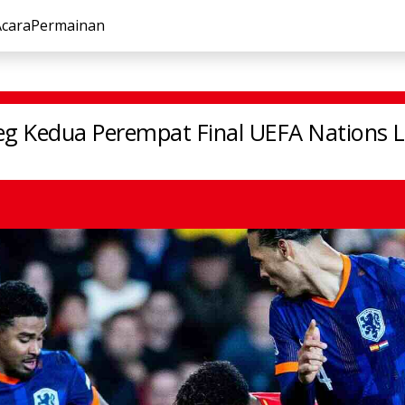
Acara
Permainan
engkap Leg Kedua Perempat Final UEFA Nations League
eg Kedua Perempat Final UEFA Nations 