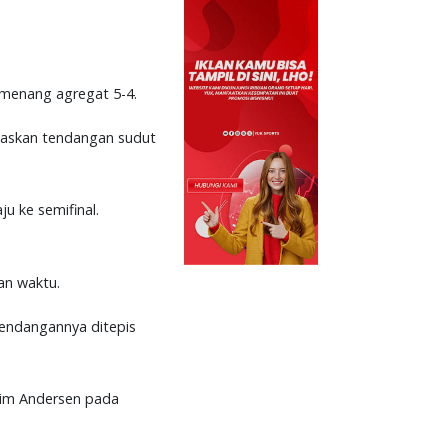
 menang agregat 5-4.
paskan tendangan sudut
u ke semifinal.
an waktu.
tendangannya ditepis
him Andersen pada