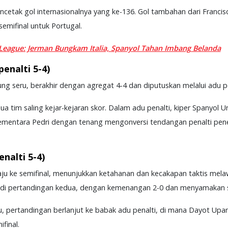
etak gol internasionalnya yang ke-136. Gol tambahan dari Francis
emifinal untuk Portugal.
League: Jerman Bungkam Italia, Spanyol Tahan Imbang Belanda
enalti 5-4)
ng seru, berakhir dengan agregat 4-4 dan diputuskan melalui adu p
ua tim saling kejar-kejaran skor. Dalam adu penalti, kiper Spanyol 
 sementara Pedri dengan tenang mengonversi tendangan penalti p
nalti 5-4)
aju ke semifinal, menunjukkan ketahanan dan kecakapan taktis mel
ng di pertandingan kedua, dengan kemenangan 2-0 dan menyamakan s
u, pertandingan berlanjut ke babak adu penalti, di mana Dayot Up
final.