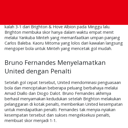
YukSports
-
Manchester United harus merasakan kekalahan
kandang keenam mereka di Premier League musim ini setelah
kalah 3-1 dari Brighton & Hove Albion pada Minggu lalu.
Brighton membuka skor hanya dalam waktu empat menit
melalui Yankuba Minteh yang memanfaatkan umpan panjang
Carlos Baleba. Kaoru Mitoma yang lolos dari kawalan langsung
mengoper bola untuk Minteh yang mencetak gol mudah.
Bruno Fernandes Menyelamatkan
United dengan Penalti
Setelah gol cepat tersebut, United mendominasi penguasaan
bola dan menciptakan beberapa peluang berbahaya melalui
Amad Diallo dan Diogo Dalot. Bruno Fernandes akhirnya
berhasil menyamakan kedudukan setelah Brighton melakukan
pelanggaran di kotak penalti, memberikan United kesempatan
untuk mendapatkan penalti. Fernandes tak menyia-nyiakan
kesempatan tersebut dan sukses mengeksekusi penalti,
membuat skor menjadi 1-1.