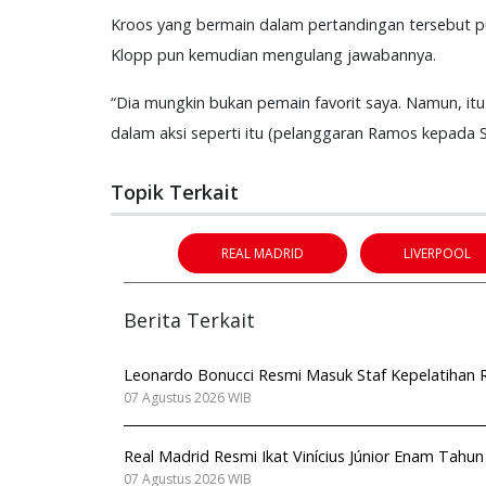
Kroos yang bermain dalam pertandingan tersebut p
Klopp pun kemudian mengulang jawabannya.
“Dia mungkin bukan pemain favorit saya. Namun, itu 
dalam aksi seperti itu (pelanggaran Ramos kepada S
Topik Terkait
REAL MADRID
LIVERPOOL
Berita Terkait
Leonardo Bonucci Resmi Masuk Staf Kepelatihan Ro
07 Agustus 2026 WIB
Real Madrid Resmi Ikat Vinícius Júnior Enam Tahu
07 Agustus 2026 WIB