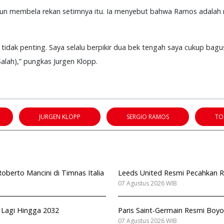
un membela rekan setimnya itu. Ia menyebut bahwa Ramos adalah r
tidak penting. Saya selalu berpikir dua bek tengah saya cukup bagus
alah),” pungkas Jurgen Klopp.
JURGEN KLOPP
SERGIO RAMOS
TO
berto Mancini di Timnas Italia
Leeds United Resmi Pecahkan Re
07 Agustus 2026 WIB
n Lagi Hingga 2032
Paris Saint-Germain Resmi Boyo
07 Agustus 2026 WIB