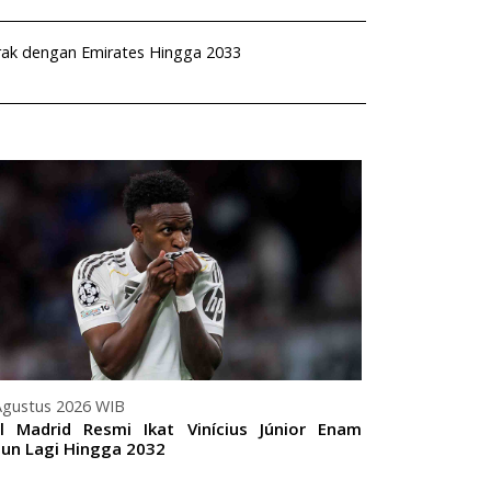
rak dengan Emirates Hingga 2033
Agustus 2026 WIB
07 Agustus 20
l Madrid Resmi Ikat Vinícius Júnior Enam
Paris Saint
un Lagi Hingga 2032
dari Monaco S