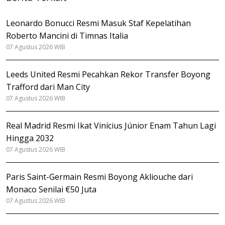
Leonardo Bonucci Resmi Masuk Staf Kepelatihan
Roberto Mancini di Timnas Italia
07 Agustus 2026 WIB
Leeds United Resmi Pecahkan Rekor Transfer Boyong
Trafford dari Man City
07 Agustus 2026 WIB
Real Madrid Resmi Ikat Vinícius Júnior Enam Tahun Lagi
Hingga 2032
07 Agustus 2026 WIB
Paris Saint-Germain Resmi Boyong Akliouche dari
Monaco Senilai €50 Juta
07 Agustus 2026 WIB