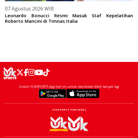
07 Agustus 2026 WIB
Leonardo Bonucci Resmi Masuk Staf Kepelatihan
Roberto Mancini di Timnas Italia
Unduh YUKSPORTS App hari ini untuk menikmati lebih banyak lagi
YUKSPORTS PARTNERS