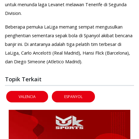
untuk menunda laga Levanet melawan Tenerife di Segunda
Division.
Beberapa pemuka LaLiga memang sempat mengusulkan
penghentian sementara sepak bola di Spanyol akibat bencana
banjir ini. Di antaranya adalah tiga pelatih tim terbesar di
LaLiga, Carlo Ancelotti (Real Madrid), Hansi Flick (Barcelona),
dan Diego Simeone (Atletico Madrid).
Topik Terkait
VALENCIA
ESPANYOL