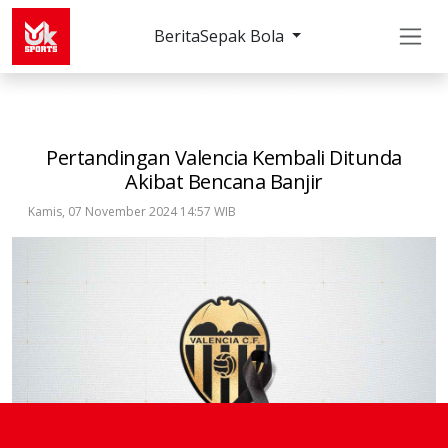
Berita
Sepak Bola
Sepak Bola
LaLiga
Pertandingan Valencia Kemba
Pertandingan Valencia Kembali Ditunda
Akibat Bencana Banjir
Kamis, 07 November 2024 14:57 WIB