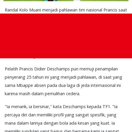
Randal Kolo Muani menjadi pahlawan tim nasional Prancis saat
kapten Les Bleus Kylian Mbappe absen pada laga Nations
League Grup A2. Penyerang Paris Saint-Germain tersebut
mencetak dua gol untuk mengalahkan Belgia 2-1.
Kolo Muani kini berhasil mencetak empat gol dari empat laga
di Nations League musim ini untuk Prancis.
Pelatih Prancis Didier Deschamps pun memuji penampilan
penyerang 25 tahun ini yang menjadi pahlawan, di saat yang
sama Mbappe absen pada dua laga di jeda internasional ini
karena masih dalam pemulihan cedera.
"Ia menarik, ia bersinar," kata Deschamps kepada TF1. "Ia
percaya diri dan memiliki profil yang sangat spesifik, yang
mana dalam larinya dengan bola ada kesan yang kuat. Ia
memiliki sundulan yang bagus dan bersama kami ia sangat