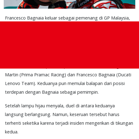
Francesco Bagnaia keluar sebagai pemenang di GP Malaysia,
Minggu (3/11). Hasil ini pun membuat dirinya menjaga peluang
untuk mempertahankan gelar juara dunia.
Jalannya Balapan
GP Malaysia 2024 menyuguhkan pertarungan yang sengit dan
menarik antara dua pembalap teratas di klasemen, Jorge
Martin (Prima Pramac Racing) dan Francesco Bagnaia (Ducati
Lenovo Team). Keduanya pun memulai balapan dari posisi
terdepan dengan Bagnaia sebagai pemimpin.
Setelah lampu hijau menyala, duel di antara keduanya
langsung berlangsung. Namun, keseruan tersebut harus
terhenti seketika karena terjadi insiden mengerikan di tikungan
kedua.