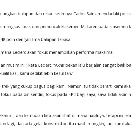
menangkan balapan dan rekan setimnya Carlos Sainz menduduki posis
 memangkas jarak dari pemuncak klasemen McLaren pada klasemen k
ih 48 poin dengan lima balapan tersisa.
i mana Leclerc akan fokus menampilkan performa maksimal.
n musim ini,” kata Leclerc. “Akhir pekan lalu berjalan sangat baik b
ifikasi, kami sedikit lebih kesulitan.”
 trek yang cukup bagus bagi kami. Namun itu tidak berarti kami a
 fokus pada diri sendiri, fokus pada FP2 bagi saya, saya tidak akan 
an ini, dan kemudian kita akan lihat di mana hasilnya, tetapi ini j
pan lagi, dan ada gelar konstruktor, itu masih mungkin, jadi kami 