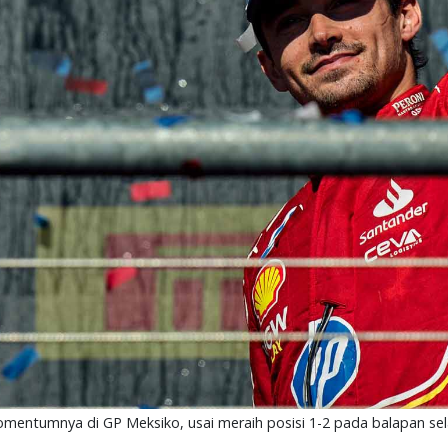
momentumnya di GP Meksiko, usai meraih posisi 1-2 pada balapan sel