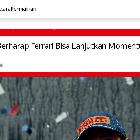
Acara
Permainan
erharap Ferrari Bisa Lanjutkan Momentum di GP Meksiko
 Berharap Ferrari Bisa Lanjutkan Momen
IB