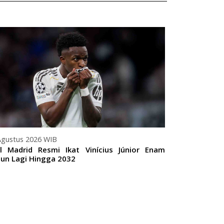
07 Agustus 20
Paris Saint
dari Monaco S
Agustus 2026 WIB
l Madrid Resmi Ikat Vinícius Júnior Enam
un Lagi Hingga 2032