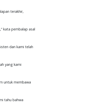
apan terakhir,
,” kata pembalap asal
isten dan kami telah
ulah yang kami
i tim untuk membawa
ami tahu bahwa